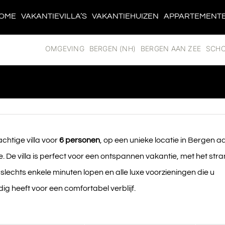
OME
VAKANTIEVILLA’S
VAKANTIEHUIZEN
APPARTEMENT
OMGEVING
BERGEN (NH)
BERGEN AAN ZEE
SCH
chtige villa voor
6 personen
, op een unieke locatie in Bergen a
. De villa is perfect voor een ontspannen vakantie, met het str
slechts enkele minuten lopen en alle luxe voorzieningen die u
ig heeft voor een comfortabel verblijf.