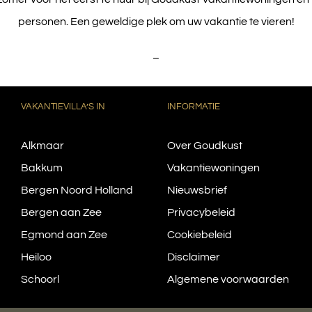
personen. Een geweldige plek om uw vakantie te vieren!
–
VAKANTIEVILLA’S IN
INFORMATIE
Alkmaar
Over Goudkust
Bakkum
Vakantiewoningen
Bergen Noord Holland
Nieuwsbrief
Bergen aan Zee
Privacybeleid
Egmond aan Zee
Cookiebeleid
Heiloo
Disclaimer
Schoorl
Algemene voorwaarden