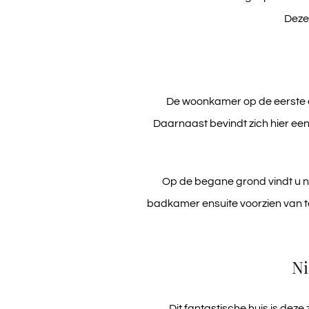
Deze 
De woonkamer op de eerste eta
Daarnaast bevindt zich hier ee
Op de begane grond vindt u 
badkamer ensuite voorzien van toi
Ni
Dit fantastische huis is dez