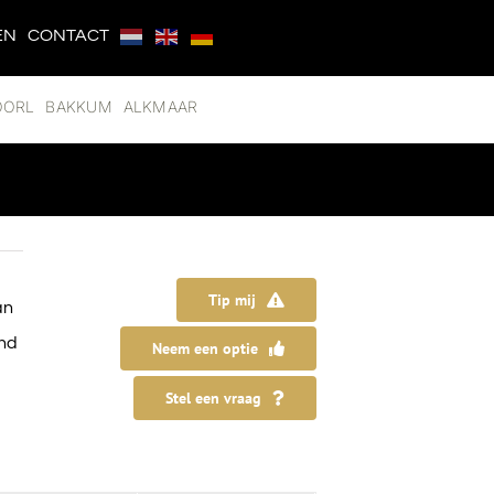
EN
CONTACT
OORL
BAKKUM
ALKMAAR
Tip mij
an
and
Neem een optie
Stel een vraag