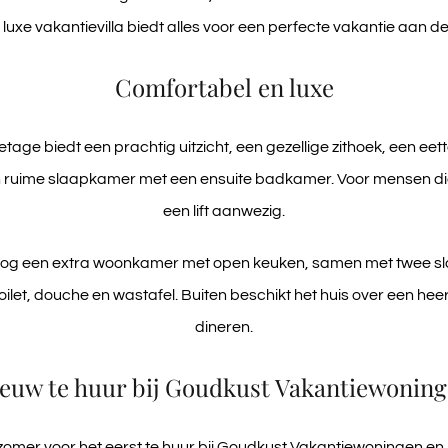
luxe vakantievilla biedt alles voor een perfecte vakantie aan de
Comfortabel en luxe
ge biedt een prachtig uitzicht, een gezellige zithoek, een eet
n ruime slaapkamer met een ensuite badkamer. Voor mensen die m
een lift aanwezig.
nog een extra woonkamer met open keuken, samen met twee sl
let, douche en wastafel. Buiten beschikt het huis over een heer
dineren.
euw te huur bij Goudkust Vakantiewonin
e zomer voor het eerst te huur bij Goudkust Vakantiewoningen e