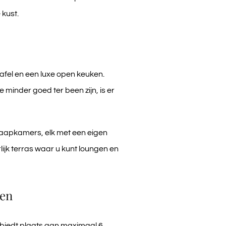
 kust.
tafel en een luxe open keuken.
inder goed ter been zijn, is er
aapkamers, elk met een eigen
lijk terras waar u kunt loungen en
gen
n biedt plaats aan maximaal 6