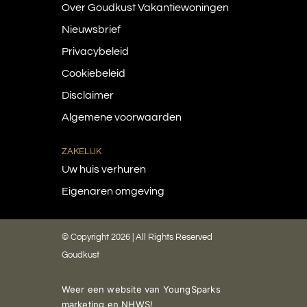
Over Goudkust Vakantiewoningen
Nieuwsbrief
Privacybeleid
Cookiebeleid
Disclaimer
Algemene voorwaarden
ZAKELIJK
Uw huis verhuren
Eigenaren omgeving
© Copyright 2026 | All Rights Reserved
Goudkust
Weer een website van
YoungSparks
marketing
en
NHWS
!