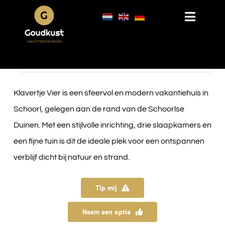
Skip
Toggle
to
Navigat
Home
content
Vakantiewoningen
Vakantievilla’s
Klavertje Vier is een sfeervol en modern vakantiehuis in
Vakantiehuizen
Schoorl, gelegen aan de rand van de Schoorlse
Appartementen
Duinen. Met een stijlvolle inrichting, drie slaapkamers en
een fijne tuin is dit de ideale plek voor een ontspannen
Omgeving
verblijf dicht bij natuur en strand.
Bergen Noord-Holland
Bergen aan Zee
Tip mij
Bakkum
Neem een optie
Schoorl