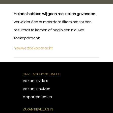
Egmond aan Zee
Helaas hebben wij geen resultaten gevonden.
Heiloo
Verwijder één of meerdere filters om tot een
resultaat te komen of begin een nieuwe
Alkmaar
zoekopdracht:
nieuwe zoekopdracht
ONZE ACCOMMODATIES
Vakantievilla’s
Vakantiehuizen
Appartementen
VAKANTIEVILLA’S IN