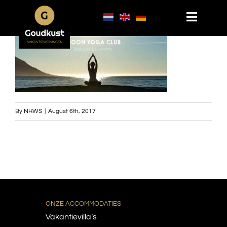
Skip
Toggle
to
Navigat
Home
content
Vakantiewoningen
Vakantievilla’s
Vakantiehuizen
By
NHWS
|
August 6th, 2017
Appartementen
Omgeving
Bergen Noord-Holland
Bergen aan Zee
ONZE ACCOMMODATIES
Bakkum
Vakantievilla’s
Schoorl