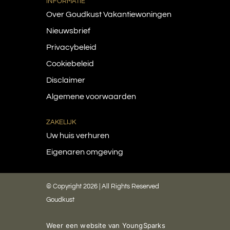
INFORMATIE
Over Goudkust Vakantiewoningen
Nieuwsbrief
Privacybeleid
Cookiebeleid
Disclaimer
Algemene voorwaarden
ZAKELIJK
Uw huis verhuren
Eigenaren omgeving
© Copyright 2026 | All Rights Reserved
Goudkust
Weer een website van
YoungSparks